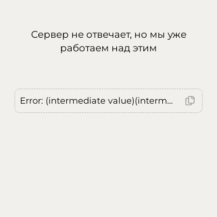
Сервер не отвечает, но мы уже
работаем над этим
Error: (intermediate value)(intermediate value)(intermediate value).replaceAll is not a function