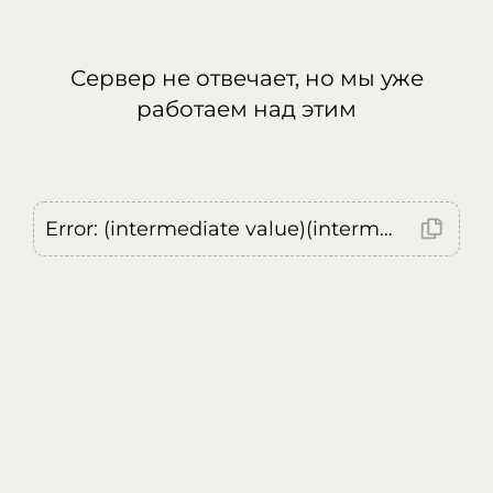
Сервер не отвечает, но мы уже
работаем над этим
Error: (intermediate value)(intermediate value)(intermediate value).replaceAll is not a function