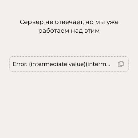
Сервер не отвечает, но мы уже
работаем над этим
Error: (intermediate value)(intermediate value)(intermediate value).replaceAll is not a function