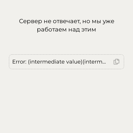
Сервер не отвечает, но мы уже
работаем над этим
Error: (intermediate value)(intermediate value)(intermediate value).replaceAll is not a function