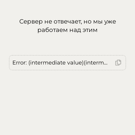
Сервер не отвечает, но мы уже
работаем над этим
Error: (intermediate value)(intermediate value)(intermediate value).replaceAll is not a function