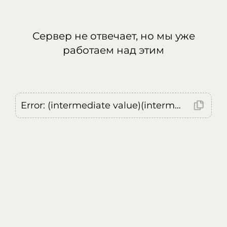
Сервер не отвечает, но мы уже
работаем над этим
Error: (intermediate value)(intermediate value)(intermediate value).replaceAll is not a function