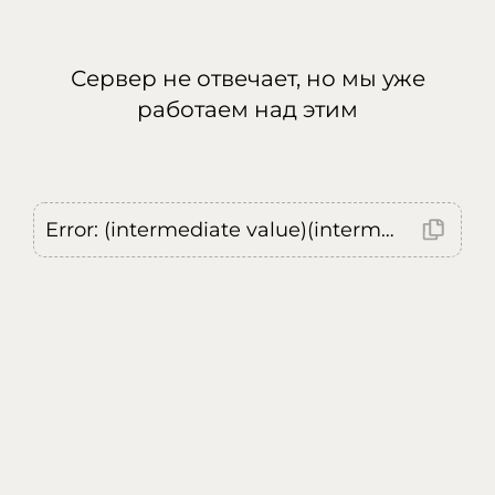
Сервер не отвечает, но мы уже
работаем над этим
Error: (intermediate value)(intermediate value)(intermediate value).replaceAll is not a function