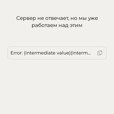
Сервер не отвечает, но мы уже
работаем над этим
Error: (intermediate value)(intermediate value)(intermediate value).replaceAll is not a function