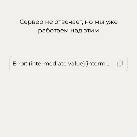
Сервер не отвечает, но мы уже
работаем над этим
Error: (intermediate value)(intermediate value)(intermediate value).replaceAll is not a function