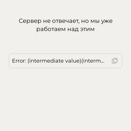
Сервер не отвечает, но мы уже
работаем над этим
Error: (intermediate value)(intermediate value)(intermediate value).replaceAll is not a function