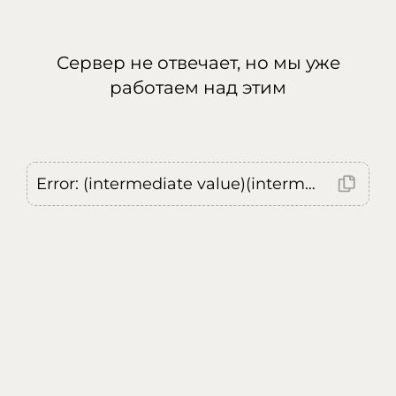
Сервер не отвечает, но мы уже
работаем над этим
Error: (intermediate value)(intermediate value)(intermediate value).replaceAll is not a function