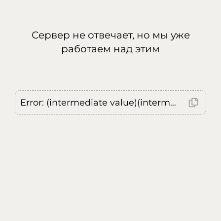
Сервер не отвечает, но мы уже
работаем над этим
Error: (intermediate value)(intermediate value)(intermediate value).replaceAll is not a function